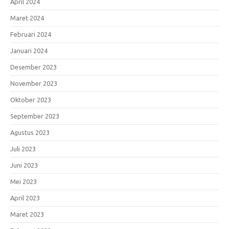
April 2024
Maret 2024
Februari 2024
Januari 2024
Desember 2023
November 2023
Oktober 2023
September 2023
Agustus 2023
Juli 2023
Juni 2023
Mei 2023
April 2023
Maret 2023