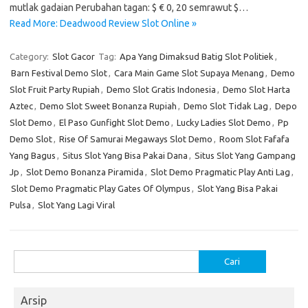
mutlak gadaian Perubahan tagan: $ € 0, 20 semrawut $…
Read More: Deadwood Review Slot Online »
Category:
Slot Gacor
Tag:
Apa Yang Dimaksud Batig Slot Politiek
,
Barn Festival Demo Slot
,
Cara Main Game Slot Supaya Menang
,
Demo
Slot Fruit Party Rupiah
,
Demo Slot Gratis Indonesia
,
Demo Slot Harta
Aztec
,
Demo Slot Sweet Bonanza Rupiah
,
Demo Slot Tidak Lag
,
Depo
Slot Demo
,
El Paso Gunfight Slot Demo
,
Lucky Ladies Slot Demo
,
Pp
Demo Slot
,
Rise Of Samurai Megaways Slot Demo
,
Room Slot Fafafa
Yang Bagus
,
Situs Slot Yang Bisa Pakai Dana
,
Situs Slot Yang Gampang
Jp
,
Slot Demo Bonanza Piramida
,
Slot Demo Pragmatic Play Anti Lag
,
Slot Demo Pragmatic Play Gates Of Olympus
,
Slot Yang Bisa Pakai
Pulsa
,
Slot Yang Lagi Viral
Cari
untuk:
Arsip