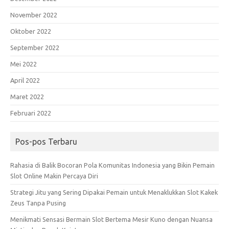
November 2022
Oktober 2022
September 2022
Mei 2022
April 2022
Maret 2022
Februari 2022
Pos-pos Terbaru
Rahasia di Balik Bocoran Pola Komunitas Indonesia yang Bikin Pemain
Slot Online Makin Percaya Diri
Strategi Jitu yang Sering Dipakai Pemain untuk Menaklukkan Slot Kakek
Zeus Tanpa Pusing
Menikmati Sensasi Bermain Slot Bertema Mesir Kuno dengan Nuansa