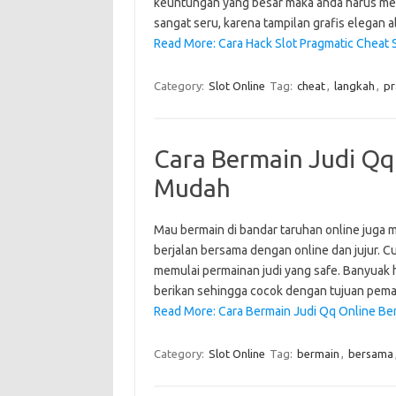
keuntungan yang besar maka anda harus meny
sangat seru, karena tampilan grafis elegan a
Read More: Cara Hack Slot Pragmatic Cheat 
Category:
Slot Online
Tag:
cheat
,
langkah
,
pr
Cara Bermain Judi Q
Mudah
Mau bermain di bandar taruhan online juga 
berjalan bersama dengan online dan jujur. Cuk
memulai permainan judi yang safe. Banyuak 
berikan sehingga cocok dengan tujuan pem
Read More: Cara Bermain Judi Qq Online B
Category:
Slot Online
Tag:
bermain
,
bersama