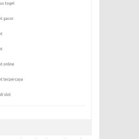
tus togel
ot gacor
ot
ot
ot online
ot terpercaya
di slot