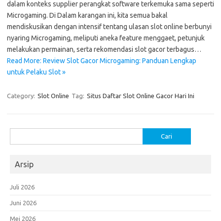
dalam konteks supplier perangkat software terkemuka sama seperti
Microgaming. Di Dalam karangan ini, kita semua bakal
mendiskusikan dengan intensif tentang ulasan slot online berbunyi
nyaring Microgaming, meliputi aneka feature menggaet, petunjuk
melakukan permainan, serta rekomendasi slot gacor terbagus…
Read More: Review Slot Gacor Microgaming: Panduan Lengkap
untuk Pelaku Slot »
Category:
Slot Online
Tag:
Situs Daftar Slot Online Gacor Hari Ini
Cari
untuk:
Arsip
Juli 2026
Juni 2026
Mei 2026