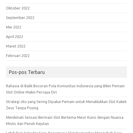
Oktober 2022
September 2022
Mei 2022
April 2022
Maret 2022
Februari 2022
Pos-pos Terbaru
Rahasia di Balik Bocoran Pola Komunitas Indonesia yang Bikin Pemain
Slot Online Makin Percaya Diri
Strategi Jitu yang Sering Dipakai Pemain untuk Menaklukkan Slot Kakek
Zeus Tanpa Pusing
Menikmati Sensasi Bermain Slot Bertema Mesir Kuno dengan Nuansa
Mistis dan Penuh Kejutan