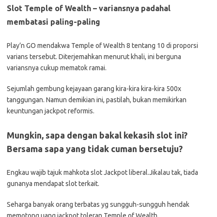
Slot Temple of Wealth – variansnya padahal
membatasi paling-paling
Play’n GO mendakwa Temple of Wealth 8 tentang 10 di proporsi
varians tersebut. Diterjemahkan menurut khali, ini berguna
variansnya cukup mematok ramai.
Sejumlah gembung kejayaan garang kira-kira kira-kira 500x
tanggungan. Namun demikian ini, pastilah, bukan memikirkan
keuntungan jackpot reformis.
Mungkin, sapa dengan bakal kekasih slot ini?
Bersama sapa yang tidak cuman bersetuju?
Engkau wajib tajuk mahkota slot Jackpot liberal.Jikalau tak, tiada
gunanya mendapat slot terkait.
Seharga banyak orang terbatas yg sungguh-sungguh hendak
memotong uang jackpot toleran Temple of Wealth.