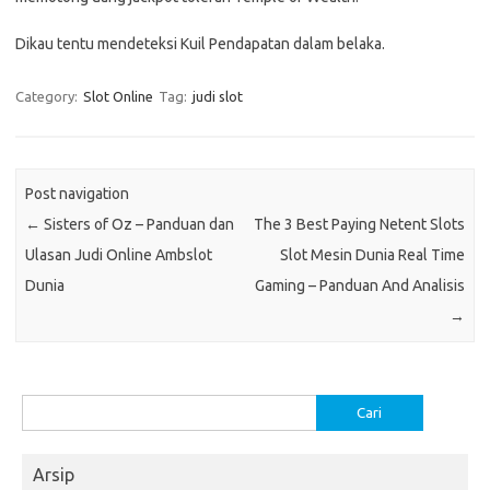
Dikau tentu mendeteksi Kuil Pendapatan dalam belaka.
Category:
Slot Online
Tag:
judi slot
Post navigation
←
Sisters of Oz – Panduan dan
The 3 Best Paying Netent Slots
Ulasan Judi Online Ambslot
Slot Mesin Dunia Real Time
Dunia
Gaming – Panduan And Analisis
→
Cari
untuk:
Arsip