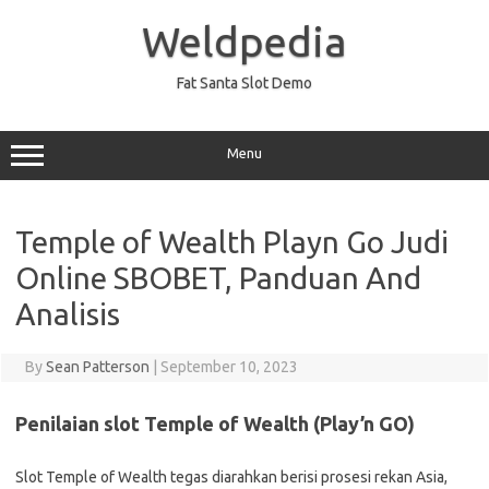
Skip
to
Weldpedia
content
Fat Santa Slot Demo
Menu
Temple of Wealth Playn Go Judi
Online SBOBET, Panduan And
Analisis
By
Sean Patterson
|
September 10, 2023
Penilaian slot Temple of Wealth (Play’n GO)
Slot Temple of Wealth tegas diarahkan berisi prosesi rekan Asia,