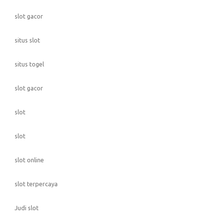
slot gacor
situs slot
situs togel
slot gacor
slot
slot
slot online
slot terpercaya
Judi slot