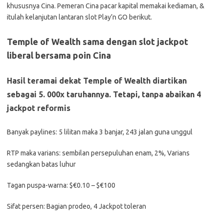
khususnya Cina. Pemeran Cina pacar kapital memakai kediaman, &
itulah kelanjutan lantaran slot Play’n GO berikut.
Temple of Wealth sama dengan slot jackpot
liberal bersama poin Cina
Hasil teramai dekat Temple of Wealth diartikan
sebagai 5. 000x taruhannya. Tetapi, tanpa abaikan 4
jackpot reformis
Banyak paylines: 5 lilitan maka 3 banjar, 243 jalan guna unggul
RTP maka varians: sembilan persepuluhan enam, 2%, Varians
sedangkan batas luhur
Tagan puspa-warna: $€0.10 – $€100
Sifat persen: Bagian prodeo, 4 Jackpot toleran