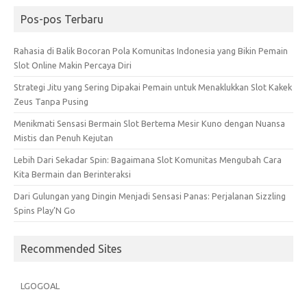
Pos-pos Terbaru
Rahasia di Balik Bocoran Pola Komunitas Indonesia yang Bikin Pemain
Slot Online Makin Percaya Diri
Strategi Jitu yang Sering Dipakai Pemain untuk Menaklukkan Slot Kakek
Zeus Tanpa Pusing
Menikmati Sensasi Bermain Slot Bertema Mesir Kuno dengan Nuansa
Mistis dan Penuh Kejutan
Lebih Dari Sekadar Spin: Bagaimana Slot Komunitas Mengubah Cara
Kita Bermain dan Berinteraksi
Dari Gulungan yang Dingin Menjadi Sensasi Panas: Perjalanan Sizzling
Spins Play’N Go
Recommended Sites
LGOGOAL