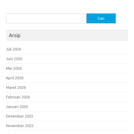
Cari
untuk:
Arsip
Juli 2026
Juni 2026
Mei 2026
April 2026
Maret 2026
Februari 2026
Januari 2026
Desember 2025
November 2025