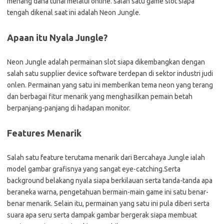
menang dana tunai melalui online. salah satu game slot siapa
tengah dikenal saat ini adalah Neon Jungle.
Apaan itu Nyala Jungle?
Neon Jungle adalah permainan slot siapa dikembangkan dengan
salah satu supplier device software terdepan di sektor industri judi
onlen. Permainan yang satu ini memberikan tema neon yang terang
dan berbagai fitur menarik yang menghasilkan pemain betah
berpanjang-panjang di hadapan monitor.
Features Menarik
Salah satu feature terutama menarik dari Bercahaya Jungle ialah
model gambar grafisnya yang sangat eye-catching.Serta
background belakang nyala siapa berkilauan serta tanda-tanda apa
beraneka warna, pengetahuan bermain-main game ini satu benar-
benar menarik. Selain itu, permainan yang satu ini pula diberi serta
suara apa seru serta dampak gambar bergerak siapa membuat