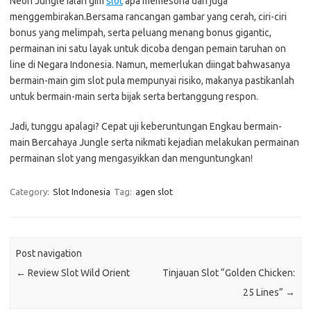
Neon Jungle ialah gim
slot
apa memesona dan juga
menggembirakan.Bersama rancangan gambar yang cerah, ciri-ciri
bonus yang melimpah, serta peluang menang bonus gigantic,
permainan ini satu layak untuk dicoba dengan pemain taruhan on
line di Negara Indonesia. Namun, memerlukan diingat bahwasanya
bermain-main gim slot pula mempunyai risiko, makanya pastikanlah
untuk bermain-main serta bijak serta bertanggung respon.
Jadi, tunggu apalagi? Cepat uji keberuntungan Engkau bermain-
main Bercahaya Jungle serta nikmati kejadian melakukan permainan
permainan slot yang mengasyikkan dan menguntungkan!
Category:
Slot Indonesia
Tag:
agen slot
Post navigation
←
Review Slot Wild Orient
Tinjauan Slot “Golden Chicken:
25 Lines”
→