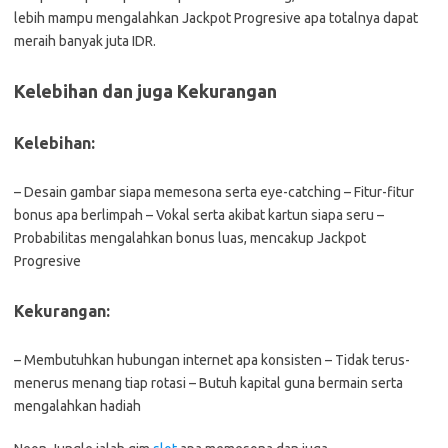
lebih mampu mengalahkan Jackpot Progresive apa totalnya dapat
meraih banyak juta IDR.
Kelebihan dan juga Kekurangan
Kelebihan:
– Desain gambar siapa memesona serta eye-catching – Fitur-fitur
bonus apa berlimpah – Vokal serta akibat kartun siapa seru –
Probabilitas mengalahkan bonus luas, mencakup Jackpot
Progresive
Kekurangan:
– Membutuhkan hubungan internet apa konsisten – Tidak terus-
menerus menang tiap rotasi – Butuh kapital guna bermain serta
mengalahkan hadiah