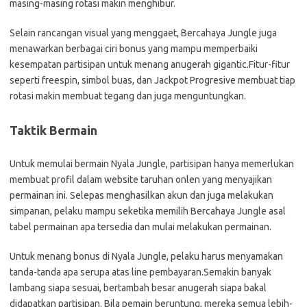
masing-masing rotasi makin menghibur.
Selain rancangan visual yang menggaet, Bercahaya Jungle juga
menawarkan berbagai ciri bonus yang mampu memperbaiki
kesempatan partisipan untuk menang anugerah gigantic.Fitur-fitur
seperti freespin, simbol buas, dan Jackpot Progresive membuat tiap
rotasi makin membuat tegang dan juga menguntungkan.
Taktik Bermain
Untuk memulai bermain Nyala Jungle, partisipan hanya memerlukan
membuat profil dalam website taruhan onlen yang menyajikan
permainan ini. Selepas menghasilkan akun dan juga melakukan
simpanan, pelaku mampu seketika memilih Bercahaya Jungle asal
tabel permainan apa tersedia dan mulai melakukan permainan.
Untuk menang bonus di Nyala Jungle, pelaku harus menyamakan
tanda-tanda apa serupa atas line pembayaran.Semakin banyak
lambang siapa sesuai, bertambah besar anugerah siapa bakal
didapatkan partisipan. Bila pemain beruntung, mereka semua lebih-