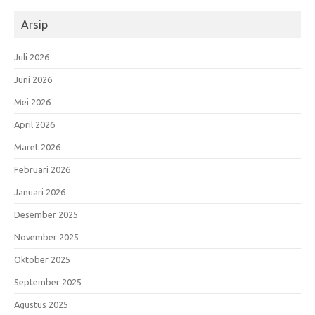
Arsip
Juli 2026
Juni 2026
Mei 2026
April 2026
Maret 2026
Februari 2026
Januari 2026
Desember 2025
November 2025
Oktober 2025
September 2025
Agustus 2025