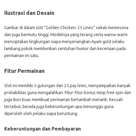
Ilustrasi dan Desain
Gambar di dalam slot “Golden Chicken: 25 Lines” sekali memesona
dan juga bermutu tinggi. Modelnya yang terang serta warna-warni
menciptakan lingkungan siapa menyenangkan.Ayam gold selaku
lambang pokok memberikan sentuhan humor dan keceriaan pada
permainan ini satu.
Fitur Permainan
Slot ini memiliki 5 gulungan dan 25 pay lines, menyampaikan banyak
probabilitas guna mengalahkan. Fitur-fitur bonus mirip free spin dan
juga ikon buas membuat permainan bertambah menarik. Kecuali
tersebut, berada juga keberuntungan apa menunggu guna
diperoleh oleh pelaku siapa beruntung.
Keberuntungan dan Pembayaran