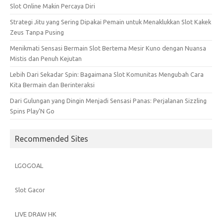
Slot Online Makin Percaya Diri
Strategi Jitu yang Sering Dipakai Pemain untuk Menaklukkan Slot Kakek
Zeus Tanpa Pusing
Menikmati Sensasi Bermain Slot Bertema Mesir Kuno dengan Nuansa
Mistis dan Penuh Kejutan
Lebih Dari Sekadar Spin: Bagaimana Slot Komunitas Mengubah Cara
Kita Bermain dan Berinteraksi
Dari Gulungan yang Dingin Menjadi Sensasi Panas: Perjalanan Sizzling
Spins Play’N Go
Recommended Sites
LGOGOAL
Slot Gacor
LIVE DRAW HK