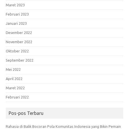
Maret 2023
Februari 2023
Januari 2023
Desember 2022
November 2022
Oktober 2022
September 2022
Mei 2022
April 2022
Maret 2022
Februari 2022
Pos-pos Terbaru
Rahasia di Balik Bocoran Pola Komunitas Indonesia yang Bikin Pemain