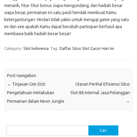
menarik, fitur-fitur bonus siapa mengundang, dan hadiah besar
siapa besar, permainan ini satu pasti hendak membuat Kamu
ketergantungan. Hindari tidak yakin untuk menguji game yang satu
ini dan see apakah Kamu dapat berubah partisipan berhasil apa
membawa balik hadiah besar besar!
Category:
Slot Indonesia
Tag:
Daftar Situs Slot Gacor Hari Ini
Post navigation
←
Tinjauan Gim Slot:
Ulasan Perihal Efisiensi Situs
Pengetahuan Melakukan
Slot 88 internal Jasa Pelanggan
Permainan dalam Neon Jungle
→
Cari
untuk: