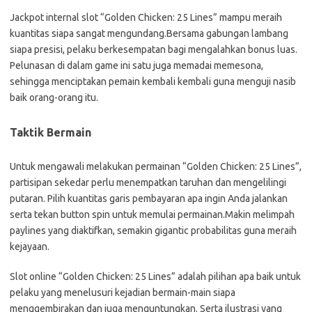
Jackpot internal slot “Golden Chicken: 25 Lines” mampu meraih
kuantitas siapa sangat mengundang.Bersama gabungan lambang
siapa presisi, pelaku berkesempatan bagi mengalahkan bonus luas.
Pelunasan di dalam game ini satu juga memadai memesona,
sehingga menciptakan pemain kembali kembali guna menguji nasib
baik orang-orang itu.
Taktik Bermain
Untuk mengawali melakukan permainan “Golden Chicken: 25 Lines”,
partisipan sekedar perlu menempatkan taruhan dan mengelilingi
putaran. Pilih kuantitas garis pembayaran apa ingin Anda jalankan
serta tekan button spin untuk memulai permainan.Makin melimpah
paylines yang diaktifkan, semakin gigantic probabilitas guna meraih
kejayaan.
Slot online “Golden Chicken: 25 Lines” adalah pilihan apa baik untuk
pelaku yang menelusuri kejadian bermain-main siapa
menggembirakan dan juga menguntungkan. Serta ilustrasi yang