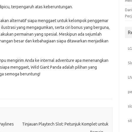
Men
ipicu, terpengaruh atas keberuntungan.
Dar
Perj
akan alternatif siapa menggaet untuk kelompok penggemar
, ilustrasi yang mengagumkan, serta ciri bonus yang berguna,
R
akukan permainan yang spesial. Meskipun ada sejumlah
nangan besar dan kebahagiaan siapa ditawarkan menjadikan
L
ampu mengirim Anda ke internal adventure apa menenangkan
Sl
siapa menggaet, Wild Giant Panda adalah pilihan yang
uga semoga beruntung!
L
pe
sl
si
Paylines
Tinjauan Playtech Slot: Petunjuk Komplet untuk