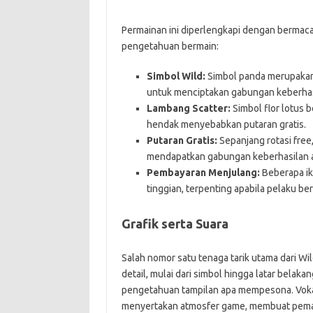
Permainan ini diperlengkapi dengan bermac
pengetahuan bermain:
Simbol Wild:
Simbol panda merupakan
untuk menciptakan gabungan keberhas
Lambang Scatter:
Simbol flor lotus b
hendak menyebabkan putaran gratis.
Putaran Gratis:
Sepanjang rotasi free
mendapatkan gabungan keberhasilan
Pembayaran Menjulang:
Beberapa ik
tinggian, terpenting apabila pelaku be
Grafik serta Suara
Salah nomor satu tenaga tarik utama dari Wi
detail, mulai dari simbol hingga latar belak
pengetahuan tampilan apa mempesona. Vokal
menyertakan atmosfer game, membuat pemain