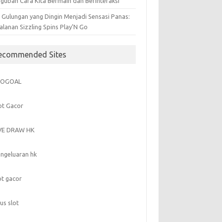
gubah Cara Kita Bermain dan Berinteraksi
i Gulungan yang Dingin Menjadi Sensasi Panas:
alanan Sizzling Spins Play’N Go
ecommended Sites
GOGOAL
ot Gacor
IVE DRAW HK
ngeluaran hk
ot gacor
tus slot