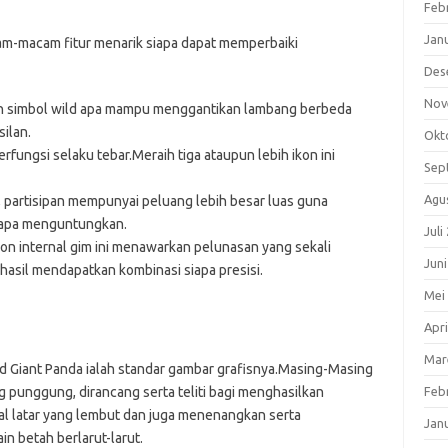
Feb
Jan
am-macam fitur menarik siapa dapat memperbaiki
Des
Nov
 simbol wild apa mampu menggantikan lambang berbeda
ilan.
Okt
erfungsi selaku tebar.Meraih tiga ataupun lebih ikon ini
Sep
Agu
, partisipan mempunyai peluang lebih besar luas guna
 apa menguntungkan.
Juli
on internal gim ini menawarkan pelunasan yang sekali
Jun
rhasil mendapatkan kombinasi siapa presisi.
Mei
Apri
Mar
ld Giant Panda ialah standar gambar grafisnya.Masing-Masing
ang punggung, dirancang serta teliti bagi menghasilkan
Feb
 latar yang lembut dan juga menenangkan serta
Jan
 betah berlarut-larut.