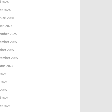
l 2026
et 2026
ruari 2026
uari 2026
ember 2025
ember 2025
ober 2025
tember 2025
stus 2025
 2025
i 2025
 2025
l 2025
et 2025