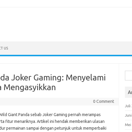
T US
Cari
nda Joker Gaming: Menyelami
untu
pa Mengasyikkan
A
0 Comment
Juli
g, Wild Giant Panda sebab Joker Gaming pernah merampas
Jun
ta fitur menariknya. Artikel ini hendak memberikan ulasan
Mei
sedur permainan sampai dengan petunjuk untuk memperbaiki