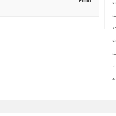
g
Pemain
→
si
sl
sl
sl
sl
sl
Ju