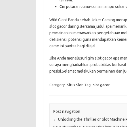
lainnya.
Ciri putaran cuma-cuma mampu sukar d
Wild Giant Panda sebab Joker Gaming merup
slot gacor daring.Bersama judul apa menarik
permainan ini menawarkan pengetahuan mel
defisiensi, potensi guna mendapatkan keme
game ini pantas bagi dijajal.
Jika Anda menelusuri gim slot gacor apa m
seraya menghadiahkan probabilitas berhasil 
presisi.Selamat melakukan permainan dan j
Category:
Situs Slot
Tag:
slot gacor
Post navigation
←
Unlocking the Thriller of Slot Machine 