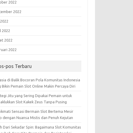
ober 2022
tember 2022
 2022
l 2022
et 2022
ruari 2022
os-pos Terbaru
asia di Balik Bocoran Pola Komunitas Indonesia
 Bikin Pemain Slot Online Makin Percaya Diri
tegi Jitu yang Sering Dipakai Pemain untuk
aklukkan Slot Kakek Zeus Tanpa Pusing
ikmati Sensasi Bermain Slot Bertema Mesir
o dengan Nuansa Mistis dan Penuh Kejutan
ih Dari Sekadar Spin: Bagaimana Slot Komunitas