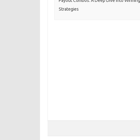
Payout Combos: A Deep Dive into Winnin
Strategies