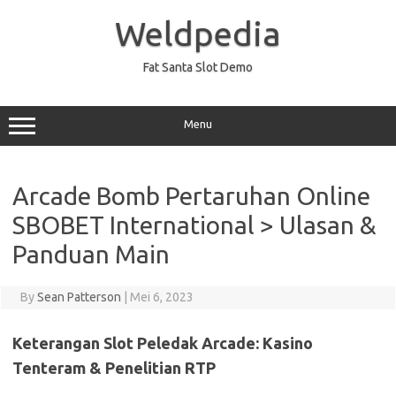
Skip
to
Weldpedia
content
Fat Santa Slot Demo
Menu
Arcade Bomb Pertaruhan Online
SBOBET International > Ulasan &
Panduan Main
By
Sean Patterson
|
Mei 6, 2023
Keterangan Slot Peledak Arcade: Kasino
Tenteram & Penelitian RTP