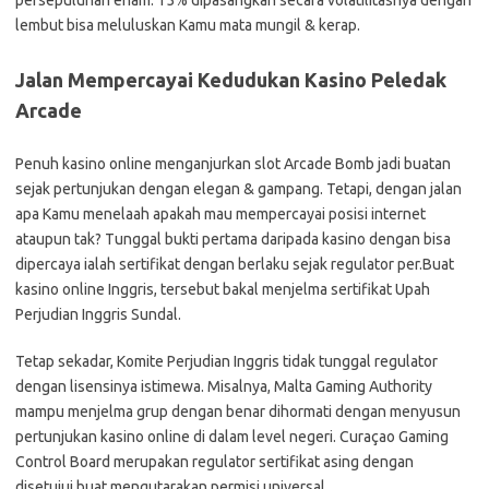
persepuluhan enam. 15% dipasangkan secara volatilitasnya dengan
lembut bisa meluluskan Kamu mata mungil & kerap.
Jalan Mempercayai Kedudukan Kasino Peledak
Arcade
Penuh kasino online menganjurkan slot Arcade Bomb jadi buatan
sejak pertunjukan dengan elegan & gampang. Tetapi, dengan jalan
apa Kamu menelaah apakah mau mempercayai posisi internet
ataupun tak? Tunggal bukti pertama daripada kasino dengan bisa
dipercaya ialah sertifikat dengan berlaku sejak regulator per.Buat
kasino online Inggris, tersebut bakal menjelma sertifikat Upah
Perjudian Inggris Sundal.
Tetap sekadar, Komite Perjudian Inggris tidak tunggal regulator
dengan lisensinya istimewa. Misalnya, Malta Gaming Authority
mampu menjelma grup dengan benar dihormati dengan menyusun
pertunjukan kasino online di dalam level negeri. Curaçao Gaming
Control Board merupakan regulator sertifikat asing dengan
disetujui buat mengutarakan permisi universal.