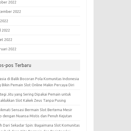
ober 2022
tember 2022
 2022
l 2022
et 2022
ruari 2022
os-pos Terbaru
asia di Balik Bocoran Pola Komunitas Indonesia
 Bikin Pemain Slot Online Makin Percaya Diri
tegi Jitu yang Sering Dipakai Pemain untuk
aklukkan Slot Kakek Zeus Tanpa Pusing
ikmati Sensasi Bermain Slot Bertema Mesir
o dengan Nuansa Mistis dan Penuh Kejutan
ih Dari Sekadar Spin: Bagaimana Slot Komunitas