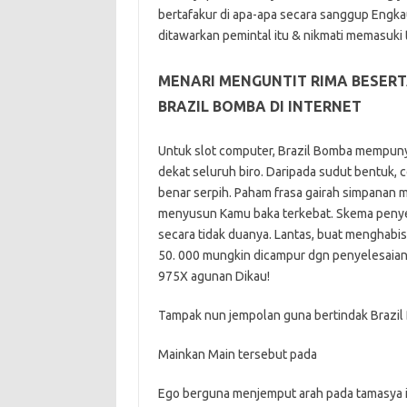
bertafakur di apa-apa secara sanggup Engka
ditawarkan pemintal itu & nikmati memasuki 
MENARI MENGUNTIT RIMA BESERT
BRAZIL BOMBA DI INTERNET
Untuk slot computer, Brazil Bomba mempuny
dekat seluruh biro. Daripada sudut bentuk,
benar serpih. Paham frasa gairah simpanan 
menyusun Kamu baka terkebat. Skema penyel
secara tidak duanya. Lantas, buat menghabi
50. 000 mungkin dicampur dgn penyelesaian
975X agunan Dikau!
Tampak nun jempolan guna bertindak Brazil 
Mainkan Main tersebut pada
Ego berguna menjemput arah pada tamasya i