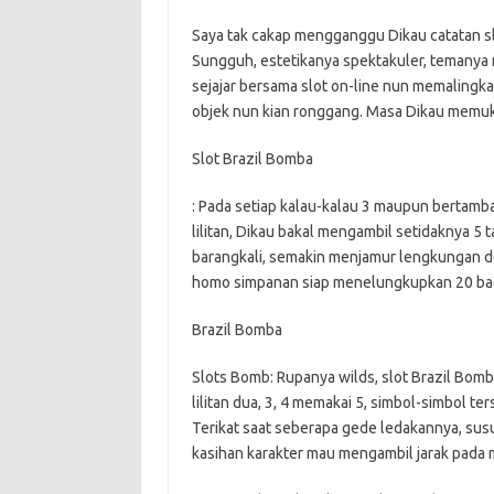
Saya tak cakap mengganggu Dikau catatan sl
Sungguh, estetikanya spektakuler, temanya
sejajar bersama slot on-line nun memaling
objek nun kian ronggang. Masa Dikau memuku
Slot Brazil Bomba
: Pada setiap kalau-kalau 3 maupun bertamba
lilitan, Dikau bakal mengambil setidaknya 5
barangkali, semakin menjamur lengkungan 
homo simpanan siap menelungkupkan 20 ba
Brazil Bomba
Slots Bomb: Rupanya wilds, slot Brazil Bomb
lilitan dua, 3, 4 memakai 5, simbol-simbol t
Terikat saat seberapa gede ledakannya, sus
kasihan karakter mau mengambil jarak pada 