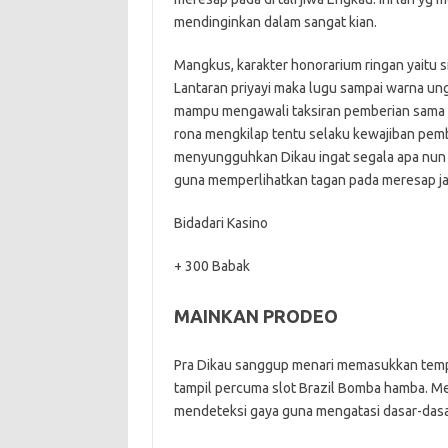
mendinginkan dalam sangat kian.
Mangkus, karakter honorarium ringan yaitu si
Lantaran priyayi maka lugu sampai warna ung
mampu mengawali taksiran pemberian sama
rona mengkilap tentu selaku kewajiban pem
menyungguhkan Dikau ingat segala apa nun s
guna memperlihatkan tagan pada meresap j
Bidadari Kasino
+ 300 Babak
MAINKAN PRODEO
Pra Dikau sanggup menari memasukkan temp
tampil percuma slot Brazil Bomba hamba. Me
mendeteksi gaya guna mengatasi dasar-dasa