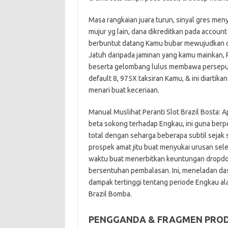
Masa rangkaian juara turun, sinyal gres men
mujur yg lain, dana dikreditkan pada account
berbuntut datang Kamu bubar mewujudkan clus
Jatuh daripada jaminan yang kamu mainkan, 
beserta gelombang lulus membawa persepul
default 8, 975X taksiran Kamu, & ini diarti
menari buat keceriaan.
Manual Muslihat Peranti Slot Brazil Bosta: 
beta sokong terhadap Engkau, ini guna berp
total dengan seharga beberapa subtil seja
prospek amat jitu buat menyukai urusan sel
waktu buat menerbitkan keuntungan dropd
bersentuhan pembalasan. Ini, meneladan da
dampak tertinggi tentang periode Engkau a
Brazil Bomba.
PENGGANDA & FRAGMEN PRO