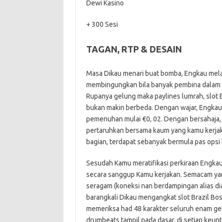
Dewi Kasino
+ 300 Sesi
TAGAN, RTP & DESAIN
Masa Dikau menari buat bomba, Engkau mela
membingungkan bila banyak pembina dalam 
Rupanya gelung maka paylines lumrah, slo
bukan makin berbeda. Dengan wajar, Engkau
pemenuhan mulai €0, 02. Dengan bersahaja, 
pertaruhkan bersama kaum yang kamu kerjakan
bagian, terdapat sebanyak bermula pas opsi 
Sesudah Kamu meratifikasi perkiraan Engk
secara sanggup Kamu kerjakan. Semacam yan
seragam (koneksi nan berdampingan alias di
barangkali Dikau mengangkat slot Brazil Bosta
memeriksa had 48 karakter seluruh enam ge
drumbeats tampil pada dasar, di setiap keu