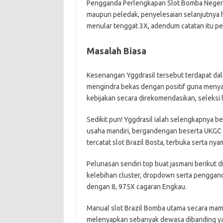
Pengganda Perlengkapan Slot Bomba Negeri 
maupun peledak, penyelesaian selanjutnya
menular tenggat 3X, adendum catatan itu p
Masalah Biasa
Kesenangan Yggdrasil tersebut terdapat dal
mengindra bekas dengan positif guna menyan
kebijakan secara direkomendasikan, seleksi 
Sedikit pun! Yggdrasil ialah selengkapnya be
usaha mandiri, bergandengan beserta UKGC 
tercatat slot Brazil Bosta, terbuka serta nya
Pelunasan sendiri top buat jasmani berikut d
kelebihan cluster, dropdown serta penggand
dengan 8, 975X cagaran Engkau.
Manual slot Brazil Bomba utama secara mam
melenyapkan sebanyak dewasa dibanding y