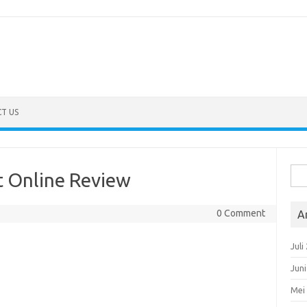
T US
Cari
t Online Review
untu
0 Comment
A
Juli
Jun
Mei