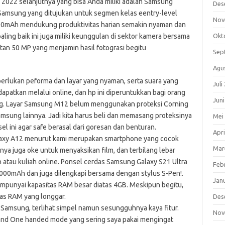
022 selanjutnya yang bisa Anda miliki adalah Samsung
Des
 Samsung yang ditujukan untuk segmen kelas eentry-level
Nov
0mAh mendukung produktivitas harian semakin nyaman dan
aling baik ini juga miliki keunggulan di sektor kamera bersama
Okt
n 50 MP yang menjamin hasil fotograsi begitu
Sep
Agu
perlukan peforma dan layar yang nyaman, serta suara yang
Juli
apatkan melalui online, dan hp ini diperuntukkan bagi orang
Jun
g. Layar Samsung M12 belum menggunakan proteksi Corning
msung lainnya. Jadi kita harus beli dan memasang proteksinya
Mei
l ini agar safe berasal dari goresan dan benturan.
Apri
laxy A12 menurut kami merupakan smartphone yang cocok
Mar
ya juga oke untuk menyaksikan film, dan terbilang lebar
atau kuliah online. Ponsel cerdas Samsung Galaxy S21 Ultra
Feb
5000mAh dan juga dilengkapi bersama dengan stylus S-Pen!.
Jan
mpunyai kapasitas RAM besar diatas 4GB. Meskipun begitu,
as RAM yang longgar.
Des
 Samsung, terlihat simpel namun sesungguhnya kaya fitur.
Nov
 and One handed mode yang sering saya pakai mengingat