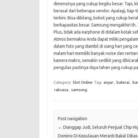
dimensinya yang cukup begitu besar. Tapi, k
berasal dari beberapa vendor. Apalagi, tiap-
terkini. Bisa dibilang, bobot yang cukup be
berkapasitas besar. Samsung mengakhiri th.
Plus, tidak ada earphone di didalam kotak s
Atmos bermakna Anda dapat miliki pengalaman
dalam foto yang diambil di siang hari yang ce
malam hari memiliki banyak noise dan renta
kamera makro, semakin sedikit yang dibicar
pengulas pastinya daya tahan yang cukup pa
Category:
Slot Online
Tag:
anyar
,
baterai
,
ba
raksasa
,
samsung
Post navigation
←
Dianggap Judi, Seluruh Penjual Chip Hi
Domino Di Kepulauan Meranti Bakal Dibas