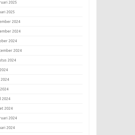
ruari 2025
uari 2025
ember 2024
ember 2024
ober 2024
tember 2024
stus 2024
 2024
i 2024
 2024
l 2024
et 2024
ruari 2024
uari 2024