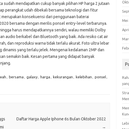
Okt
ita sudah mendapatkan cukup banyak pilihan HP harga 2 jutaan
tiap perangkat udah dibekali bersama teknologi dan fitur
Sep
rat merupakan konsekuensi dari penggunaan baterai
Mei
 2020 bersama dengan merilis ponsel entry-level terbarunya.
ehingga harus mendapatkannya sendiri, walau memiliki Dolby
Apri
 audio berkabel dan Bluetooth yang baik. Ada resiko cat air
Mar
rah, dan reproduksi warna tidak terlalu akurat. Foto ultra lebar
Feb
ng dinamis yang terlalu jelek. Mengenai kedalaman 2MP dan
akan semakin baik. Kesan pertama yang didapat banyak
njang.
P
wah
,
bersama
,
galaxy
,
harga
,
kekurangan
,
kelebihan
,
ponsel
,
Rah
yang
Stra
Men
Men
Kun
ggs
Daftar Harga Apple Iphone 6s Bulan Oktober 2022
Leb
mi
→