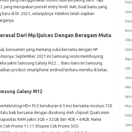
ahulu yang menggunakan sistem operasi paling baru. Tapi
Feb
yang merupakan ponsel entry level. Nah, buat kamu yang
Jan
baru di th. 2021, selanjutnya Yatekno telah siapkan
arganya.
Des
Nov
erasal Dari Mp3juices Dengan Beragam Mutu
Okt
ahal, konsumen yang memang suka bersama dengan HP
Sep
alitasnya. September 2021 ini Samsung resmi memboyong
Agu
reka yakni Samsung Galaxy M22… Baru-baru ini Samsung
Juli
alkan product smartphone android terbaru mereka di kelas
Jun
Mei
Samsung Galaxy M12
Apri
berteknologi HD+ PLS berukuran 6.5 inci bersama resolusi 720
Mar
terlalu baik bersama dengan disokong oleh chipset Qualcomm
Feb
 kapasitas RAM yakni 3GB + 32GB dan 4GB + 64GB. Nama
Jan
n Cek Promo 11.11 Shopee Cek Promo SOS