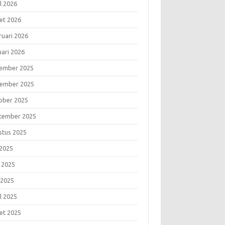
l 2026
et 2026
ruari 2026
uari 2026
ember 2025
ember 2025
ober 2025
tember 2025
stus 2025
 2025
i 2025
 2025
l 2025
et 2025