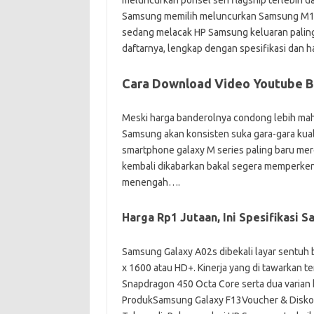
meluncurkan ponsel seri flagship terlebih d
Samsung memilih meluncurkan Samsung M12 
sedang melacak HP Samsung keluaran paling 
daftarnya, lengkap dengan spesifikasi dan h
Cara Download Video Youtube B
Meski harga banderolnya condong lebih m
Samsung akan konsisten suka gara-gara ku
smartphone galaxy M series paling baru me
kembali dikabarkan bakal segera memperken
menengah….
Harga Rp1 Jutaan, Ini Spesifikasi 
Samsung Galaxy A02s dibekali layar sentuh 
x 1600 atau HD+. Kinerja yang di tawarkan 
Snapdragon 450 Octa Core serta dua varian
ProdukSamsung Galaxy F13Voucher & Disko