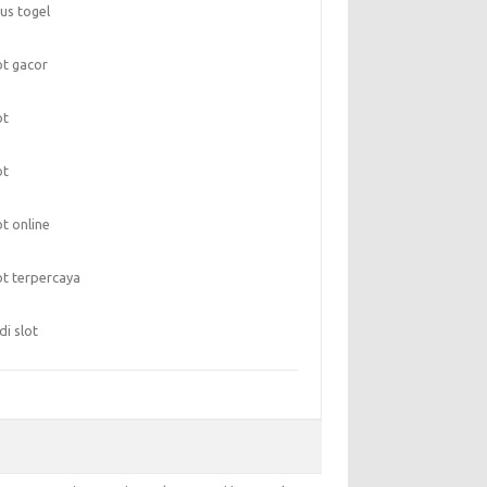
tus togel
ot gacor
ot
ot
ot online
ot terpercaya
di slot