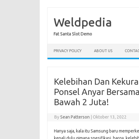
Skip
to
content
Weldpedia
Fat Santa Slot Demo
PRIVACY POLICY
ABOUT US
CONTAC
Kelebihan Dan Kekur
Ponsel Anyar Bersama
Bawah 2 Juta!
By
Sean Patterson
|
Oktober 13, 2022
Hanya saja, kala itu Samsung baru memperkenal
kenali dulu gimana spesifikasi, harga, kele