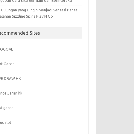
gubah Cara Kita Bermain dan Berinteraksi
i Gulungan yang Dingin Menjadi Sensasi Panas:
alanan Sizzling Spins Play’N Go
ecommended Sites
GOGOAL
ot Gacor
IVE DRAW HK
ngeluaran hk
ot gacor
tus slot