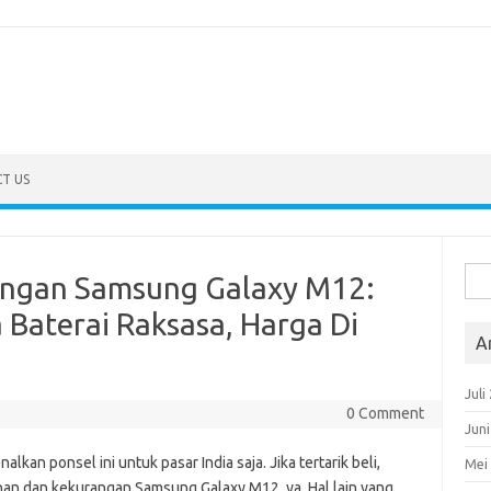
T US
Cari
angan Samsung Galaxy M12:
untu
 Baterai Raksasa, Harga Di
A
Juli
0 Comment
Jun
kan ponsel ini untuk pasar India saja. Jika tertarik beli,
Mei
bihan dan kekurangan Samsung Galaxy M12, ya. Hal lain yang