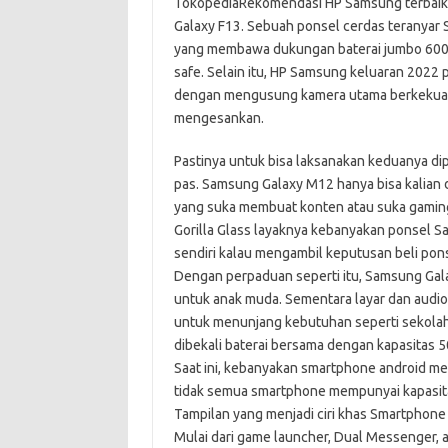
TokopediaRekomendasi HP Samsung terbaik 2
Galaxy F13. Sebuah ponsel cerdas teranyar
yang membawa dukungan baterai jumbo 600
safe. Selain itu, HP Samsung keluaran 2022 p
dengan mengusung kamera utama berkekuata
mengesankan.
Pastinya untuk bisa laksanakan keduanya di
pas. Samsung Galaxy M12 hanya bisa kalian d
yang suka membuat konten atau suka gamin
Gorilla Glass layaknya kebanyakan ponsel Sa
sendiri kalau mengambil keputusan beli ponse
Dengan perpaduan seperti itu, Samsung Ga
untuk anak muda. Sementara layar dan audion
untuk menunjang kebutuhan seperti sekolah 
dibekali baterai bersama dengan kapasitas 
Saat ini, kebanyakan smartphone android me
tidak semua smartphone mempunyai kapasit
Tampilan yang menjadi ciri khas Smartphone
Mulai dari game launcher, Dual Messenger,