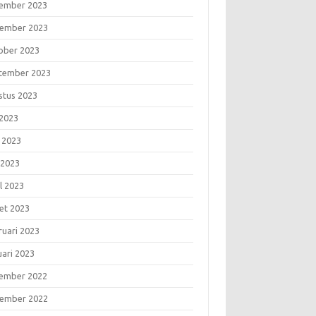
ember 2023
ember 2023
ober 2023
tember 2023
stus 2023
 2023
i 2023
 2023
l 2023
et 2023
ruari 2023
uari 2023
ember 2022
ember 2022