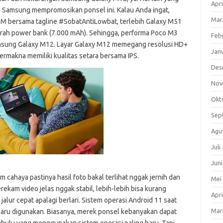
Apri
h Samsung mempromosikan ponsel ini. Kalau Anda ingat,
Mar
 M bersama tagline #SobatAntiLowbat, terlebih Galaxy M51
arah power bank (7.000 mAh). Sehingga, performa Poco M3
Feb
amsung Galaxy M12. Layar Galaxy M12 memegang resolusi HD+
Jan
rmakna memiliki kualitas setara bersama IPS.
Des
Nov
Okt
Sep
Agu
Juli
Jun
im cahaya pastinya hasil foto bakal terlihat nggak jernih dan
Mei
rekam video jelas nggak stabil, lebih-lebih bisa kurang
Apri
alur cepat apalagi berlari. Sistem operasi Android 11 saat
Mar
aru digunakan. Biasanya, merek ponsel kebanyakan dapat