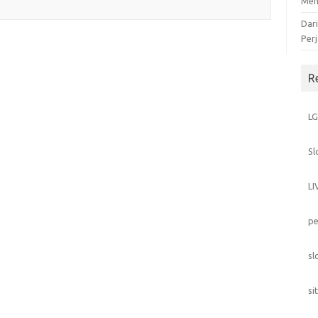
Men
Dar
Perj
R
L
Sl
L
pe
sl
si