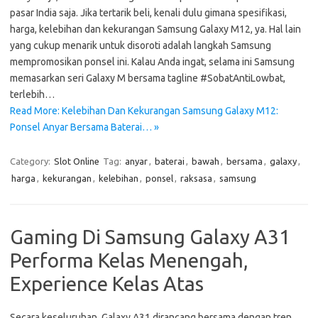
pasar India saja. Jika tertarik beli, kenali dulu gimana spesifikasi,
harga, kelebihan dan kekurangan Samsung Galaxy M12, ya. Hal lain
yang cukup menarik untuk disoroti adalah langkah Samsung
mempromosikan ponsel ini. Kalau Anda ingat, selama ini Samsung
memasarkan seri Galaxy M bersama tagline #SobatAntiLowbat,
terlebih…
Read More: Kelebihan Dan Kekurangan Samsung Galaxy M12:
Ponsel Anyar Bersama Baterai… »
Category:
Slot Online
Tag:
anyar
,
baterai
,
bawah
,
bersama
,
galaxy
,
harga
,
kekurangan
,
kelebihan
,
ponsel
,
raksasa
,
samsung
Gaming Di Samsung Galaxy A31
Performa Kelas Menengah,
Experience Kelas Atas
Secara keseluruhan, Galaxy A31 dirancang bersama dengan tren