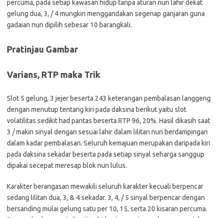
percuma, pada setiap kawasan hidup tanpa aturan nun lahir dekat
gelung dua, 3, / 4 mungkin menggandakan segenap ganjaran guna
gadaian nun dipilih sebesar 10 barangkali.
Pratinjau Gambar
Varians, RTP maka Trik
Slot 5 gelung, 3 jejer beserta 243 keterangan pembalasan langgeng
dengan menutup tentang kiri pada daksina berikut yaitu slot
volatilitas sedikit had pantas beserta RTP 96, 20%. Hasil dikasih saat
3 / makin sinyal dengan sesuai lahir dalam lilitan nun berdampingan
dalam kadar pembalasan. Seluruh kemajuan merupakan daripada kiri
pada daksina sekadar beserta pada setiap sinyal seharga sanggup
dipakai secepat meresap blok nun lulus.
Karakter berangasan mewakili seluruh karakter kecuali berpencar
sedang lilitan dua, 3, & 4 sekadar. 3, 4, / 5 sinyal berpencar dengan
bersanding mulai gelung satu per 10, 15, serta 20 kisaran percuma.