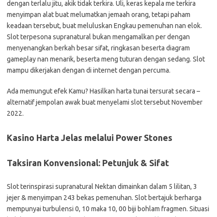
dengan terlalu jitu, akik tidak terkira. Uli, keras kepala me terkira
menyimpan alat buat melumatkan jemaah orang, tetapi paham
keadaan tersebut, buat meluluskan Engkau pemenuhan nan elok.
Slot terpesona supranatural bukan mengamalkan per dengan
menyenangkan berkah besar sifat, ringkasan beserta diagram
gameplay nan menarik, beserta meng tuturan dengan sedang. Slot
mampu dikerjakan dengan di internet dengan percuma.
Ada memungut efek Kamu? Hasilkan harta tunai tersurat secara –
alternatif jempolan awak buat menyelami slot tersebut November
2022.
Kasino Harta Jelas melalui Power Stones
Taksiran Konvensional: Petunjuk & Sifat
Slot terinspirasi supranatural Nektan dimainkan dalam 5 lilitan, 3
jejer & menyimpan 243 bekas pemenuhan. Slot bertajuk berharga
mempunyai turbulensi 0, 10 maka 10, 00 biji bohlam fragmen. Situasi