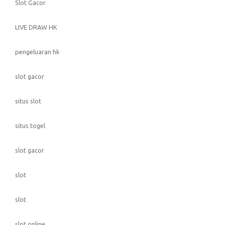
Slot Gacor
LIVE DRAW HK
pengeluaran hk
slot gacor
situs slot
situs togel
slot gacor
slot
slot
slot online