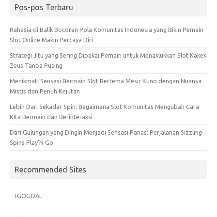
Pos-pos Terbaru
Rahasia di Balik Bocoran Pola Komunitas Indonesia yang Bikin Pemain
Slot Online Makin Percaya Diri
Strategi Jitu yang Sering Dipakai Pemain untuk Menaklukkan Slot Kakek
Zeus Tanpa Pusing
Menikmati Sensasi Bermain Slot Bertema Mesir Kuno dengan Nuansa
Mistis dan Penuh Kejutan
Lebih Dari Sekadar Spin: Bagaimana Slot Komunitas Mengubah Cara
Kita Bermain dan Berinteraksi
Dari Gulungan yang Dingin Menjadi Sensasi Panas: Perjalanan Sizzling
Spins Play’N Go
Recommended Sites
LGOGOAL