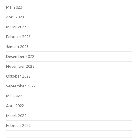
Mei 2023
April 2023
Maret 2023
Februari 2023
Januari 2023
Desember 2022
November 2022
Oktober 2022
September 2022
Mei 2022
April 2022
Maret 2022
Februari 2022