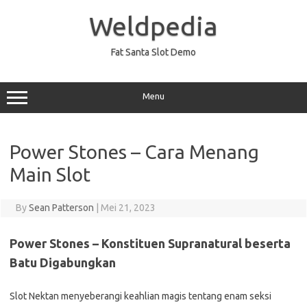
Skip
to
Weldpedia
content
Fat Santa Slot Demo
Menu
Power Stones – Cara Menang
Main Slot
By
Sean Patterson
|
Mei 21, 2023
Power Stones – Konstituen Supranatural beserta
Batu Digabungkan
Slot Nektan menyeberangi keahlian magis tentang enam seksi