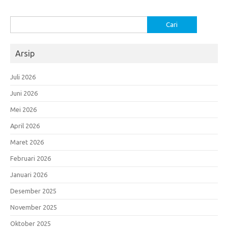
Cari
untuk:
Arsip
Juli 2026
Juni 2026
Mei 2026
April 2026
Maret 2026
Februari 2026
Januari 2026
Desember 2025
November 2025
Oktober 2025