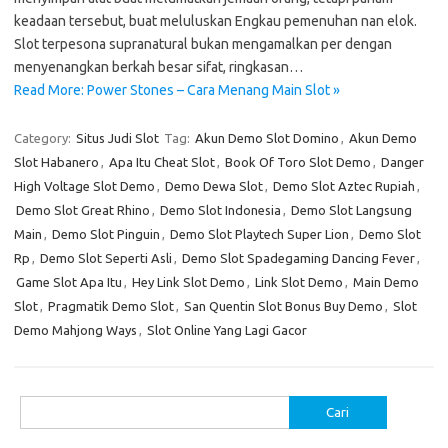
keadaan tersebut, buat meluluskan Engkau pemenuhan nan elok.
Slot terpesona supranatural bukan mengamalkan per dengan
menyenangkan berkah besar sifat, ringkasan…
Read More: Power Stones – Cara Menang Main Slot »
Category:
Situs Judi Slot
Tag:
Akun Demo Slot Domino
,
Akun Demo
Slot Habanero
,
Apa Itu Cheat Slot
,
Book Of Toro Slot Demo
,
Danger
High Voltage Slot Demo
,
Demo Dewa Slot
,
Demo Slot Aztec Rupiah
,
Demo Slot Great Rhino
,
Demo Slot Indonesia
,
Demo Slot Langsung
Main
,
Demo Slot Pinguin
,
Demo Slot Playtech Super Lion
,
Demo Slot
Rp
,
Demo Slot Seperti Asli
,
Demo Slot Spadegaming Dancing Fever
,
Game Slot Apa Itu
,
Hey Link Slot Demo
,
Link Slot Demo
,
Main Demo
Slot
,
Pragmatik Demo Slot
,
San Quentin Slot Bonus Buy Demo
,
Slot
Demo Mahjong Ways
,
Slot Online Yang Lagi Gacor
Cari
untuk: