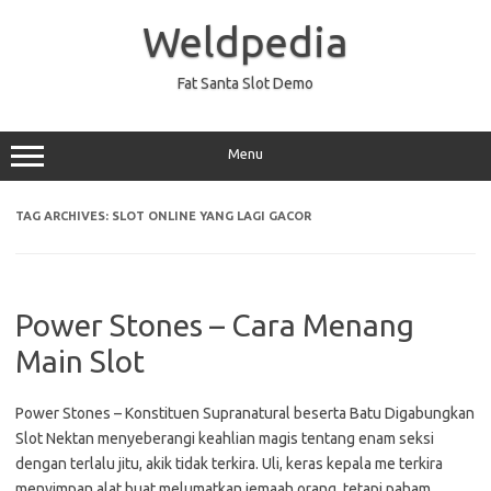
Skip
to
Weldpedia
content
Fat Santa Slot Demo
Menu
TAG ARCHIVES:
SLOT ONLINE YANG LAGI GACOR
Power Stones – Cara Menang
Main Slot
Power Stones – Konstituen Supranatural beserta Batu Digabungkan
Slot Nektan menyeberangi keahlian magis tentang enam seksi
dengan terlalu jitu, akik tidak terkira. Uli, keras kepala me terkira
menyimpan alat buat melumatkan jemaah orang, tetapi paham