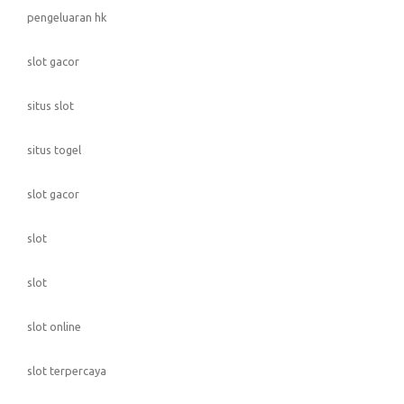
pengeluaran hk
slot gacor
situs slot
situs togel
slot gacor
slot
slot
slot online
slot terpercaya