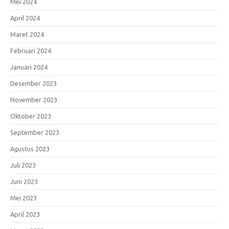
Mei 2024
April 2024
Maret 2024
Februari 2024
Januari 2024
Desember 2023
November 2023
Oktober 2023
September 2023
Agustus 2023
Juli 2023
Juni 2023
Mei 2023
April 2023