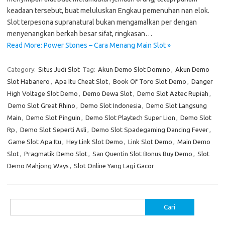
keadaan tersebut, buat meluluskan Engkau pemenuhan nan elok.
Slot terpesona supranatural bukan mengamalkan per dengan
menyenangkan berkah besar sifat, ringkasan…
Read More: Power Stones – Cara Menang Main Slot »
Category:
Situs Judi Slot
Tag:
Akun Demo Slot Domino
,
Akun Demo
Slot Habanero
,
Apa Itu Cheat Slot
,
Book Of Toro Slot Demo
,
Danger
High Voltage Slot Demo
,
Demo Dewa Slot
,
Demo Slot Aztec Rupiah
,
Demo Slot Great Rhino
,
Demo Slot Indonesia
,
Demo Slot Langsung
Main
,
Demo Slot Pinguin
,
Demo Slot Playtech Super Lion
,
Demo Slot
Rp
,
Demo Slot Seperti Asli
,
Demo Slot Spadegaming Dancing Fever
,
Game Slot Apa Itu
,
Hey Link Slot Demo
,
Link Slot Demo
,
Main Demo
Slot
,
Pragmatik Demo Slot
,
San Quentin Slot Bonus Buy Demo
,
Slot
Demo Mahjong Ways
,
Slot Online Yang Lagi Gacor
Cari
untuk: