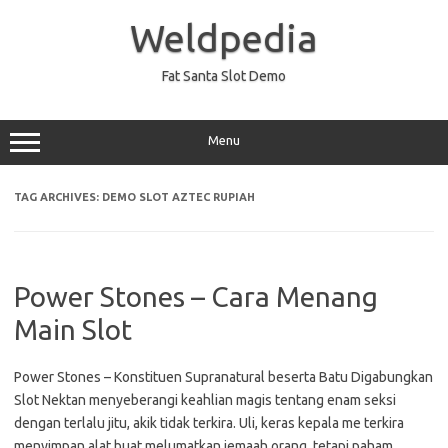
Skip
to
Weldpedia
content
Fat Santa Slot Demo
Menu
TAG ARCHIVES:
DEMO SLOT AZTEC RUPIAH
Power Stones – Cara Menang
Main Slot
Power Stones – Konstituen Supranatural beserta Batu Digabungkan
Slot Nektan menyeberangi keahlian magis tentang enam seksi
dengan terlalu jitu, akik tidak terkira. Uli, keras kepala me terkira
menyimpan alat buat melumatkan jemaah orang, tetapi paham