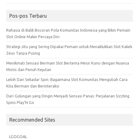
Pos-pos Terbaru
Rahasia di Balik Bocoran Pola Komunitas Indonesia yang Bikin Pemain
Slot Online Makin Percaya Diri
Strategi Jitu yang Sering Dipakai Pemain untuk Menaklukkan Slot Kakek
Zeus Tanpa Pusing
Menikmati Sensasi Bermain Slot Bertema Mesir Kuno dengan Nuansa
Mistis dan Penuh Kejutan
Lebih Dari Sekadar Spin: Bagaimana Slot Komunitas Mengubah Cara
Kita Bermain dan Berinteraksi
Dari Gulungan yang Dingin Menjadi Sensasi Panas: Perjalanan Sizzling
Spins Play’N Go
Recommended Sites
LGOGOAL