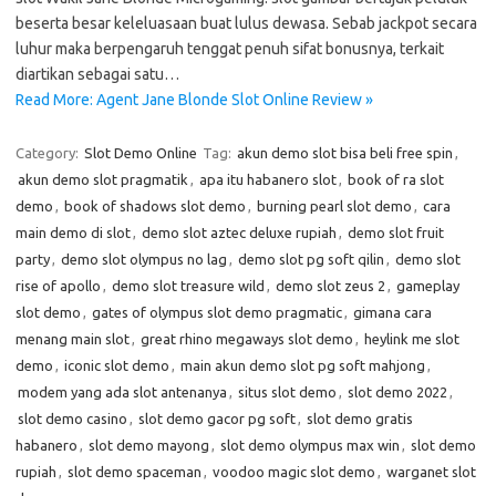
beserta besar keleluasaan buat lulus dewasa. Sebab jackpot secara
luhur maka berpengaruh tenggat penuh sifat bonusnya, terkait
diartikan sebagai satu…
Read More: Agent Jane Blonde Slot Online Review »
Category:
Slot Demo Online
Tag:
akun demo slot bisa beli free spin
,
akun demo slot pragmatik
,
apa itu habanero slot
,
book of ra slot
demo
,
book of shadows slot demo
,
burning pearl slot demo
,
cara
main demo di slot
,
demo slot aztec deluxe rupiah
,
demo slot fruit
party
,
demo slot olympus no lag
,
demo slot pg soft qilin
,
demo slot
rise of apollo
,
demo slot treasure wild
,
demo slot zeus 2
,
gameplay
slot demo
,
gates of olympus slot demo pragmatic
,
gimana cara
menang main slot
,
great rhino megaways slot demo
,
heylink me slot
demo
,
iconic slot demo
,
main akun demo slot pg soft mahjong
,
modem yang ada slot antenanya
,
situs slot demo
,
slot demo 2022
,
slot demo casino
,
slot demo gacor pg soft
,
slot demo gratis
habanero
,
slot demo mayong
,
slot demo olympus max win
,
slot demo
rupiah
,
slot demo spaceman
,
voodoo magic slot demo
,
warganet slot