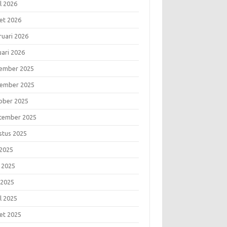
l 2026
et 2026
ruari 2026
uari 2026
ember 2025
ember 2025
ober 2025
tember 2025
stus 2025
 2025
i 2025
 2025
l 2025
et 2025