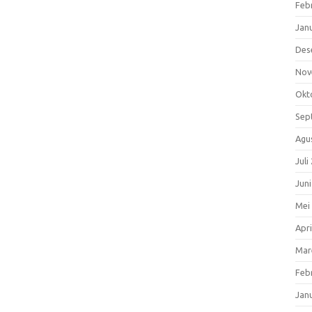
Feb
Jan
Des
Nov
Okt
Sep
Agu
Juli
Jun
Mei
Apri
Mar
Feb
Jan