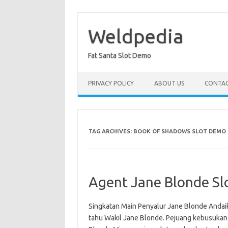
Skip
to
content
Weldpedia
Fat Santa Slot Demo
PRIVACY POLICY
ABOUT US
CONTAC
TAG ARCHIVES:
BOOK OF SHADOWS SLOT DEMO
Agent Jane Blonde Sl
Singkatan Main Penyalur Jane Blonde Andaik
tahu Wakil Jane Blonde. Pejuang kebusukan 