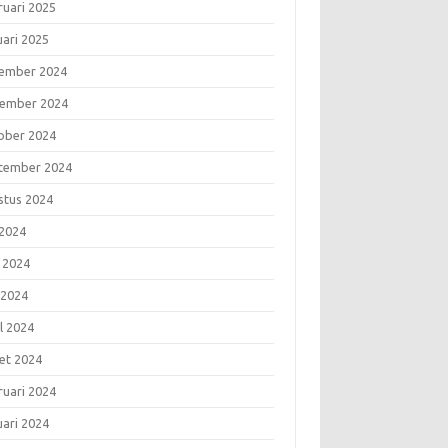
ruari 2025
uari 2025
ember 2024
ember 2024
ober 2024
tember 2024
stus 2024
 2024
i 2024
 2024
l 2024
et 2024
ruari 2024
uari 2024