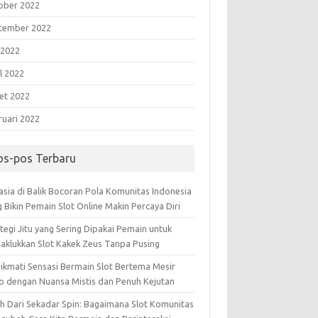
ober 2022
tember 2022
 2022
l 2022
et 2022
ruari 2022
os-pos Terbaru
asia di Balik Bocoran Pola Komunitas Indonesia
 Bikin Pemain Slot Online Makin Percaya Diri
tegi Jitu yang Sering Dipakai Pemain untuk
aklukkan Slot Kakek Zeus Tanpa Pusing
ikmati Sensasi Bermain Slot Bertema Mesir
o dengan Nuansa Mistis dan Penuh Kejutan
ih Dari Sekadar Spin: Bagaimana Slot Komunitas