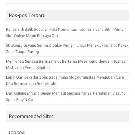
Pos-pos Terbaru
Rahasia di Balik Bocoran Pola Komunitas Indonesia yang Bikin Pemain
Slot Online Makin Percaya Diri
Strategi Jitu yang Sering Dipakai Pemain untuk Menaklukkan Slot Kakek
Zeus Tanpa Pusing
Menikmati Sensasi Bermain Slot Bertema Mesir Kuno dengan Nuansa
Mistis dan Penuh Kejutan
Lebih Dari Sekadar Spin: Bagaimana Slot Komunitas Mengubah Cara
Kita Bermain dan Berinteraksi
Dari Gulungan yang Dingin Menjadi Sensasi Panas: Perjalanan Sizzling
Spins Play’N Go
Recommended Sites
LGOGOAL