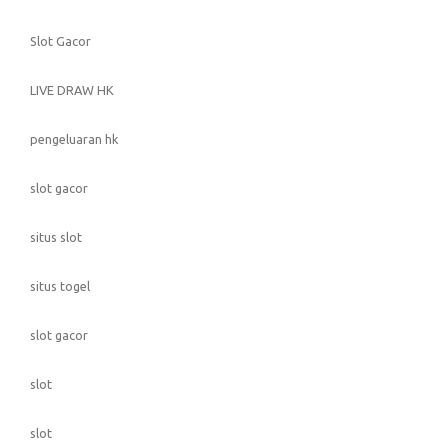
Slot Gacor
LIVE DRAW HK
pengeluaran hk
slot gacor
situs slot
situs togel
slot gacor
slot
slot