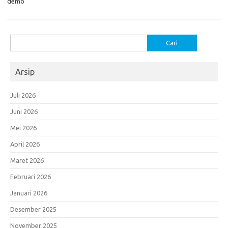
demo
Cari
untuk:
Arsip
Juli 2026
Juni 2026
Mei 2026
April 2026
Maret 2026
Februari 2026
Januari 2026
Desember 2025
November 2025