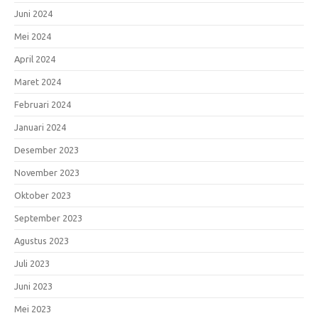
Juni 2024
Mei 2024
April 2024
Maret 2024
Februari 2024
Januari 2024
Desember 2023
November 2023
Oktober 2023
September 2023
Agustus 2023
Juli 2023
Juni 2023
Mei 2023