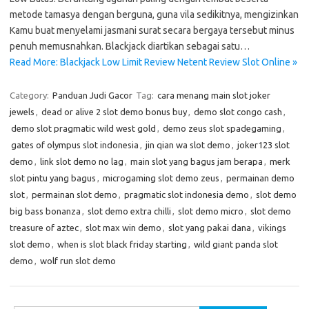
metode tamasya dengan berguna, guna vila sedikitnya, mengizinkan
Kamu buat menyelami jasmani surat secara bergaya tersebut minus
penuh memusnahkan. Blackjack diartikan sebagai satu…
Read More: Blackjack Low Limit Review Netent Review Slot Online »
Category:
Panduan Judi Gacor
Tag:
cara menang main slot joker
jewels
,
dead or alive 2 slot demo bonus buy
,
demo slot congo cash
,
demo slot pragmatic wild west gold
,
demo zeus slot spadegaming
,
gates of olympus slot indonesia
,
jin qian wa slot demo
,
joker123 slot
demo
,
link slot demo no lag
,
main slot yang bagus jam berapa
,
merk
slot pintu yang bagus
,
microgaming slot demo zeus
,
permainan demo
slot
,
permainan slot demo
,
pragmatic slot indonesia demo
,
slot demo
big bass bonanza
,
slot demo extra chilli
,
slot demo micro
,
slot demo
treasure of aztec
,
slot max win demo
,
slot yang pakai dana
,
vikings
slot demo
,
when is slot black friday starting
,
wild giant panda slot
demo
,
wolf run slot demo