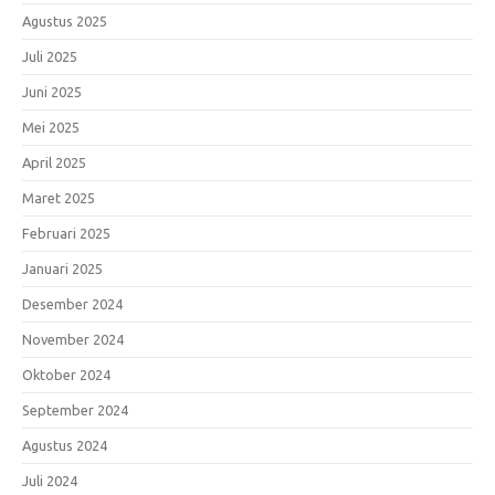
Agustus 2025
Juli 2025
Juni 2025
Mei 2025
April 2025
Maret 2025
Februari 2025
Januari 2025
Desember 2024
November 2024
Oktober 2024
September 2024
Agustus 2024
Juli 2024