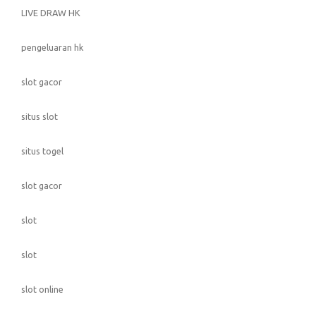
LIVE DRAW HK
pengeluaran hk
slot gacor
situs slot
situs togel
slot gacor
slot
slot
slot online