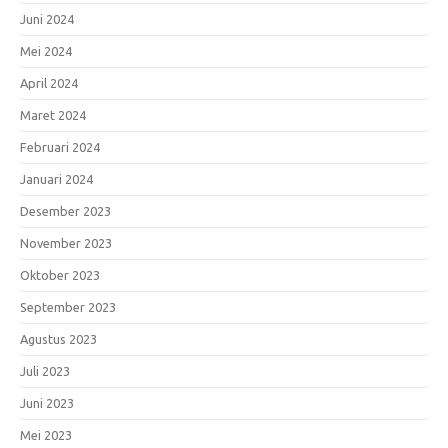
Juni 2024
Mei 2024
April 2024
Maret 2024
Februari 2024
Januari 2024
Desember 2023
November 2023
Oktober 2023
September 2023
Agustus 2023
Juli 2023
Juni 2023
Mei 2023