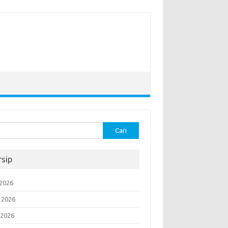
k:
rsip
 2026
i 2026
 2026