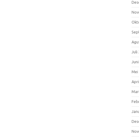
Des
Nov
Okt
Sep
Agu
Juli
Jun
Mei
Apri
Mar
Feb
Jan
Des
Nov