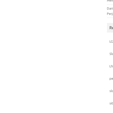
Men
Dar
Perj
R
L
Sl
L
pe
sl
si