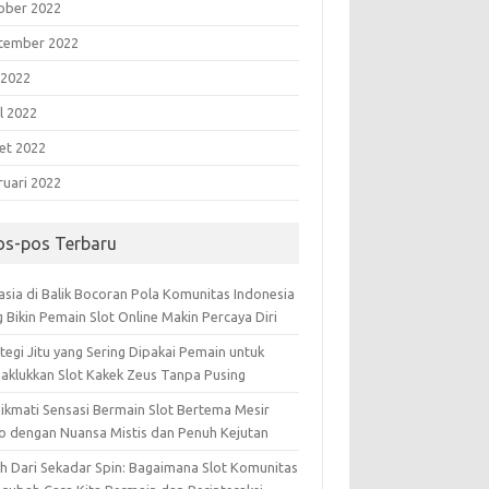
ober 2022
tember 2022
 2022
l 2022
et 2022
ruari 2022
os-pos Terbaru
asia di Balik Bocoran Pola Komunitas Indonesia
 Bikin Pemain Slot Online Makin Percaya Diri
tegi Jitu yang Sering Dipakai Pemain untuk
aklukkan Slot Kakek Zeus Tanpa Pusing
ikmati Sensasi Bermain Slot Bertema Mesir
o dengan Nuansa Mistis dan Penuh Kejutan
ih Dari Sekadar Spin: Bagaimana Slot Komunitas