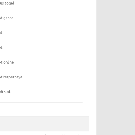
tus togel
ot gacor
ot
ot
ot online
ot terpercaya
di slot