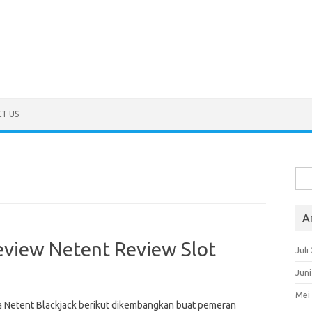
T US
Cari
untu
A
eview Netent Review Slot
Juli
Jun
Mei
a Netent Blackjack berikut dikembangkan buat pemeran