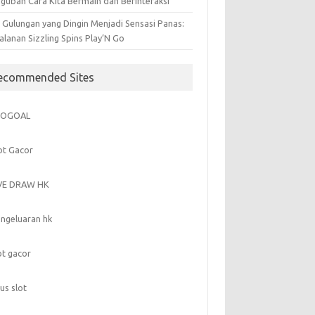
gubah Cara Kita Bermain dan Berinteraksi
i Gulungan yang Dingin Menjadi Sensasi Panas:
alanan Sizzling Spins Play’N Go
ecommended Sites
GOGOAL
ot Gacor
IVE DRAW HK
ngeluaran hk
ot gacor
tus slot