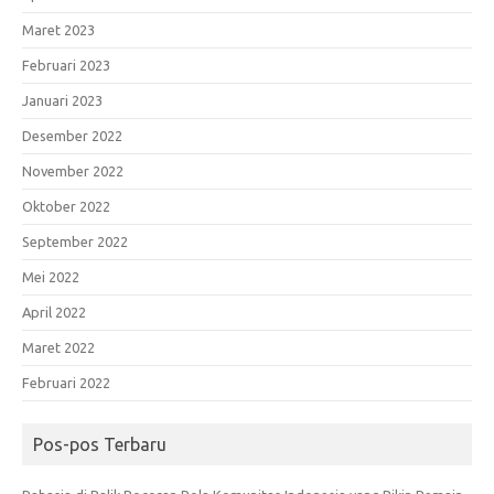
Maret 2023
Februari 2023
Januari 2023
Desember 2022
November 2022
Oktober 2022
September 2022
Mei 2022
April 2022
Maret 2022
Februari 2022
Pos-pos Terbaru