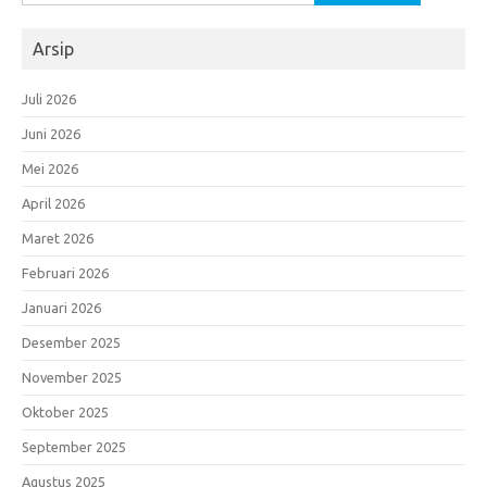
untuk:
Arsip
Juli 2026
Juni 2026
Mei 2026
April 2026
Maret 2026
Februari 2026
Januari 2026
Desember 2025
November 2025
Oktober 2025
September 2025
Agustus 2025