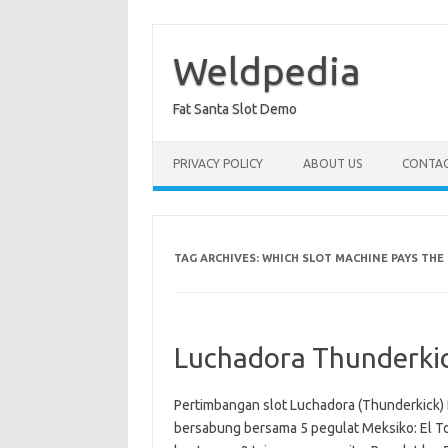
Skip
to
content
Weldpedia
Fat Santa Slot Demo
PRIVACY POLICY
ABOUT US
CONTAC
TAG ARCHIVES:
WHICH SLOT MACHINE PAYS THE
Luchadora Thunderkic
Pertimbangan slot Luchadora (Thunderkick) 
bersabung bersama 5 pegulat Meksiko: El Tor