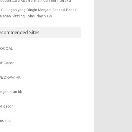
gubah Cara Kita Bermain dan Berinteraksi
i Gulungan yang Dingin Menjadi Sensasi Panas:
alanan Sizzling Spins Play’N Go
ecommended Sites
GOGOAL
ot Gacor
IVE DRAW HK
ngeluaran hk
ot gacor
tus slot