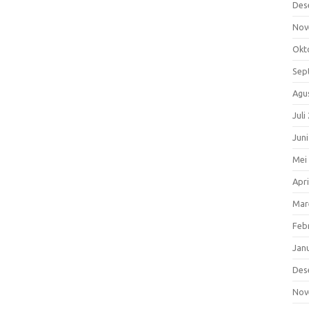
Des
Nov
Okt
Sep
Agu
Juli
Jun
Mei
Apri
Mar
Feb
Jan
Des
Nov