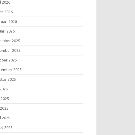
l 2026
et 2026
ruari 2026
uari 2026
ember 2025
ember 2025
ober 2025
tember 2025
stus 2025
 2025
i 2025
 2025
l 2025
et 2025