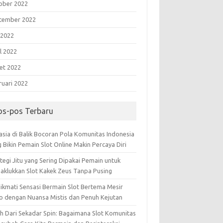
ober 2022
tember 2022
 2022
l 2022
et 2022
ruari 2022
os-pos Terbaru
asia di Balik Bocoran Pola Komunitas Indonesia
 Bikin Pemain Slot Online Makin Percaya Diri
tegi Jitu yang Sering Dipakai Pemain untuk
aklukkan Slot Kakek Zeus Tanpa Pusing
ikmati Sensasi Bermain Slot Bertema Mesir
o dengan Nuansa Mistis dan Penuh Kejutan
ih Dari Sekadar Spin: Bagaimana Slot Komunitas