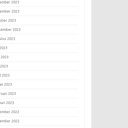
ember 2023
ember 2023
ober 2023
tember 2023
stus 2023
 2023
i 2023
 2023
l 2023
et 2023
ruari 2023
uari 2023
ember 2022
ember 2022