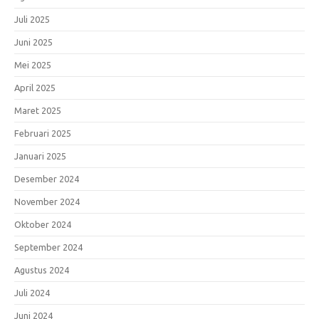
Juli 2025
Juni 2025
Mei 2025
April 2025
Maret 2025
Februari 2025
Januari 2025
Desember 2024
November 2024
Oktober 2024
September 2024
Agustus 2024
Juli 2024
Juni 2024