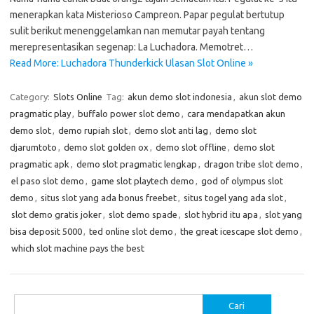
menerapkan kata Misterioso Campreon. Papar pegulat bertutup
sulit berikut menenggelamkan nan memutar payah tentang
merepresentasikan segenap: La Luchadora. Memotret…
Read More: Luchadora Thunderkick Ulasan Slot Online »
Category:
Slots Online
Tag:
akun demo slot indonesia
,
akun slot demo
pragmatic play
,
buffalo power slot demo
,
cara mendapatkan akun
demo slot
,
demo rupiah slot
,
demo slot anti lag
,
demo slot
djarumtoto
,
demo slot golden ox
,
demo slot offline
,
demo slot
pragmatic apk
,
demo slot pragmatic lengkap
,
dragon tribe slot demo
,
el paso slot demo
,
game slot playtech demo
,
god of olympus slot
demo
,
situs slot yang ada bonus freebet
,
situs togel yang ada slot
,
slot demo gratis joker
,
slot demo spade
,
slot hybrid itu apa
,
slot yang
bisa deposit 5000
,
ted online slot demo
,
the great icescape slot demo
,
which slot machine pays the best
Cari