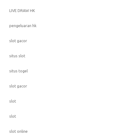
LIVE DRAW HK
pengeluaran hk
slot gacor
situs slot
situs togel
slot gacor
slot
slot
slot online