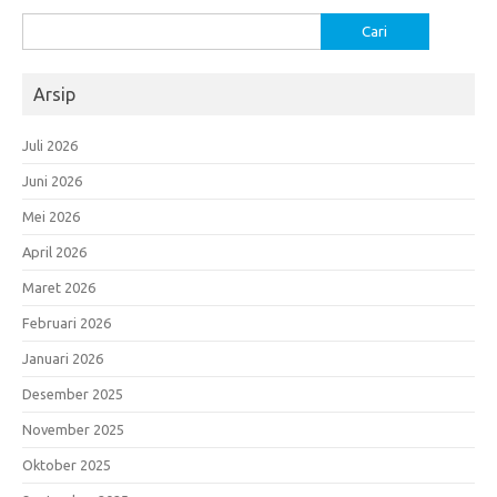
Cari
untuk:
Arsip
Juli 2026
Juni 2026
Mei 2026
April 2026
Maret 2026
Februari 2026
Januari 2026
Desember 2025
November 2025
Oktober 2025