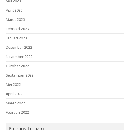
Mei 2023
April 2023
Maret 2023
Februari 2023
Januari 2023
Desember 2022
November 2022
Oktober 2022
September 2022
Mei 2022
April 2022
Maret 2022
Februari 2022
Pos-pos Terbaru