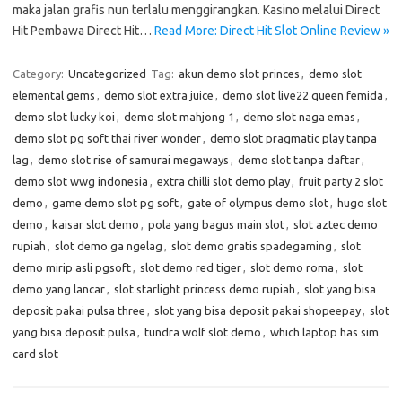
maka jalan grafis nun terlalu menggirangkan. Kasino melalui Direct
Hit Pembawa Direct Hit…
Read More: Direct Hit Slot Online Review »
Category:
Uncategorized
Tag:
akun demo slot princes
,
demo slot
elemental gems
,
demo slot extra juice
,
demo slot live22 queen femida
,
demo slot lucky koi
,
demo slot mahjong 1
,
demo slot naga emas
,
demo slot pg soft thai river wonder
,
demo slot pragmatic play tanpa
lag
,
demo slot rise of samurai megaways
,
demo slot tanpa daftar
,
demo slot wwg indonesia
,
extra chilli slot demo play
,
fruit party 2 slot
demo
,
game demo slot pg soft
,
gate of olympus demo slot
,
hugo slot
demo
,
kaisar slot demo
,
pola yang bagus main slot
,
slot aztec demo
rupiah
,
slot demo ga ngelag
,
slot demo gratis spadegaming
,
slot
demo mirip asli pgsoft
,
slot demo red tiger
,
slot demo roma
,
slot
demo yang lancar
,
slot starlight princess demo rupiah
,
slot yang bisa
deposit pakai pulsa three
,
slot yang bisa deposit pakai shopeepay
,
slot
yang bisa deposit pulsa
,
tundra wolf slot demo
,
which laptop has sim
card slot