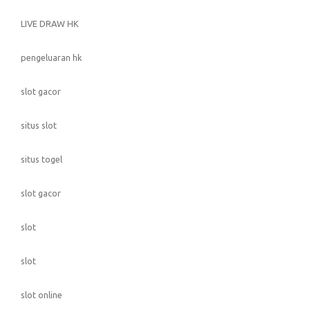
LIVE DRAW HK
pengeluaran hk
slot gacor
situs slot
situs togel
slot gacor
slot
slot
slot online