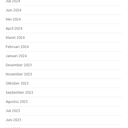
Juli 2024
Juni 2024
Mei 2024
April 2024
Maret 2024
Februari 2024
Januari 2024
Desember 2023
November 2023
Oktober 2023
September 2023
Agustus 2023
Juli 2023
Juni 2023