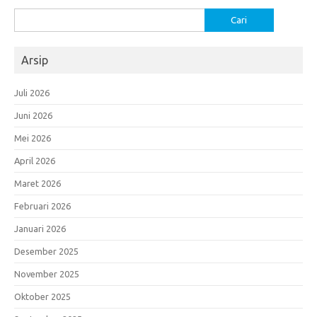
Cari
untuk:
Arsip
Juli 2026
Juni 2026
Mei 2026
April 2026
Maret 2026
Februari 2026
Januari 2026
Desember 2025
November 2025
Oktober 2025