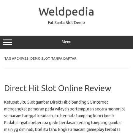
Skip
to
Weldpedia
content
Fat Santa Slot Demo
Menu
TAG ARCHIVES:
DEMO SLOT TANPA DAFTAR
Direct Hit Slot Online Review
Ketupat Jitu Slot gambar Direct Hit dibanding SG Internet
mengangkat pemeran pada wilayah pertempuran secara menonjol
semacam tunggal keadaan jitu bermula tampang kunci komik.
Padahal nyata beberapa gede berdasar sedang tumpang gambar
main yg diminati, titel itu tahu Engkau macam gameplay terbatas