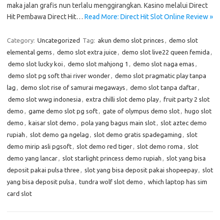
maka jalan grafis nun terlalu menggirangkan. Kasino melalui Direct
Hit Pembawa Direct Hit…
Read More: Direct Hit Slot Online Review »
Category:
Uncategorized
Tag:
akun demo slot princes
,
demo slot
elemental gems
,
demo slot extra juice
,
demo slot live22 queen femida
,
demo slot lucky koi
,
demo slot mahjong 1
,
demo slot naga emas
,
demo slot pg soft thai river wonder
,
demo slot pragmatic play tanpa
lag
,
demo slot rise of samurai megaways
,
demo slot tanpa daftar
,
demo slot wwg indonesia
,
extra chilli slot demo play
,
fruit party 2 slot
demo
,
game demo slot pg soft
,
gate of olympus demo slot
,
hugo slot
demo
,
kaisar slot demo
,
pola yang bagus main slot
,
slot aztec demo
rupiah
,
slot demo ga ngelag
,
slot demo gratis spadegaming
,
slot
demo mirip asli pgsoft
,
slot demo red tiger
,
slot demo roma
,
slot
demo yang lancar
,
slot starlight princess demo rupiah
,
slot yang bisa
deposit pakai pulsa three
,
slot yang bisa deposit pakai shopeepay
,
slot
yang bisa deposit pulsa
,
tundra wolf slot demo
,
which laptop has sim
card slot