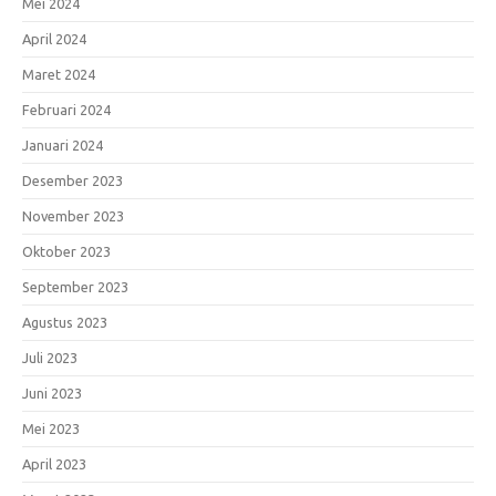
Mei 2024
April 2024
Maret 2024
Februari 2024
Januari 2024
Desember 2023
November 2023
Oktober 2023
September 2023
Agustus 2023
Juli 2023
Juni 2023
Mei 2023
April 2023