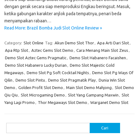
dengan gerak secara siap memproduksi Engkau beringsut. Masuk,
ketika gabungan karakter anjlok pada tempatnya, penari beda
menyampaikan rabaan…
Read More: Brazil Bomba Judi Slot Online Review »
Category:
Slot Online
Tag:
Akun Demo Slot Thor
,
Apa Arti Dari Slot
,
Apa Rtp Slot
,
Aztec Gems Slot Demo
,
Cara Menang Main Slot Zeus
,
Demo Slot Aztec Gems Pragmatic
,
Demo Slot Habanero Facaishen
,
Demo Slot Habanero Lucky Durian
,
Demo Slot Majestic Gold
Megaways
,
Demo Slot Pg Soft Cocktail Nights
,
Demo Slot Pg Ways Of
Qilin
,
Demo Slot Pintu
,
Demo Slot Pragmatik Play
,
Dunia Win Slot
Demo
,
Golden Profit Slot Demo
,
Main Slot Demo Mahjong
,
Slot Demo
Qiu Qiu
,
Slot Microgaming Demo
,
Slot Yang Gampang Maxwin
,
Slot
Yang Lagi Promo
,
Thor Megaways Slot Demo
,
Warganet Demo Slot
Cari
untuk: