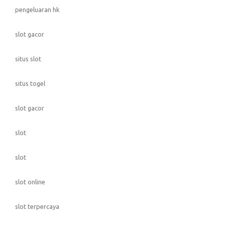
pengeluaran hk
slot gacor
situs slot
situs togel
slot gacor
slot
slot
slot online
slot terpercaya