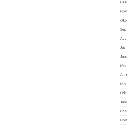
Des
Nov
Okt
Sep
Agu
Juli
Jun
Mei
Apri
Mar
Feb
Jan
Des
Nov