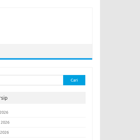
k:
rsip
 2026
i 2026
 2026