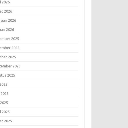
l 2026
et 2026
ruari 2026
uari 2026
ember 2025
ember 2025
ober 2025
tember 2025
stus 2025
 2025
i 2025
 2025
l 2025
et 2025