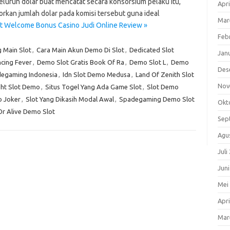
eluruh dolar buat mencatat secara konsorsium pelaku itu,
Apri
kan jumlah dolar pada komisi tersebut guna ideal
Mar
t Welcome Bonus Casino Judi Online Review »
Feb
 Main Slot
,
Cara Main Akun Demo Di Slot
,
Dedicated Slot
Jan
cing Fever
,
Demo Slot Gratis Book Of Ra
,
Demo Slot L
,
Demo
Des
egaming Indonesia
,
Idn Slot Demo Medusa
,
Land Of Zenith Slot
Nov
ight Slot Demo
,
Situs Togel Yang Ada Game Slot
,
Slot Demo
o Joker
,
Slot Yang Dikasih Modal Awal
,
Spadegaming Demo Slot
Okt
r Alive Demo Slot
Sep
Agu
Juli
Jun
Mei
Apri
Mar