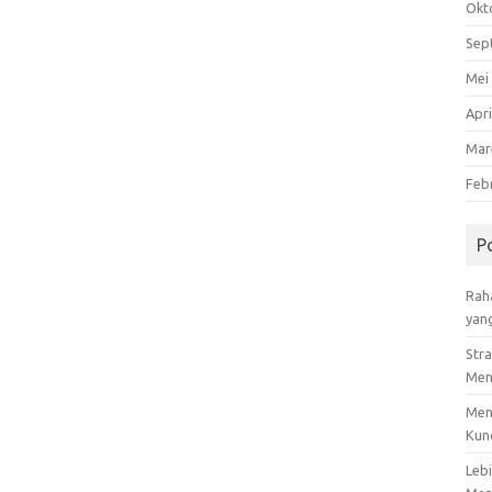
Okt
Sep
Mei
Apri
Mar
Feb
P
Rah
yang
Stra
Men
Men
Kun
Leb