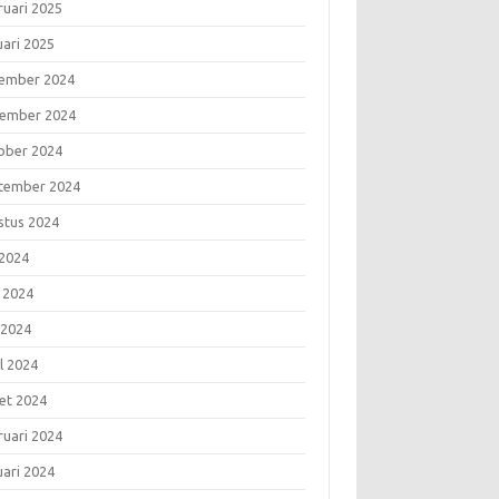
ruari 2025
uari 2025
ember 2024
ember 2024
ober 2024
tember 2024
stus 2024
 2024
i 2024
 2024
l 2024
et 2024
ruari 2024
uari 2024