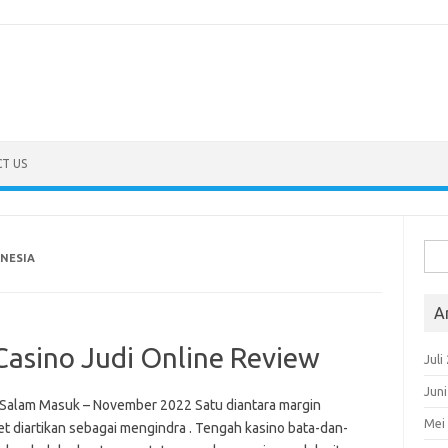
T US
Cari
NESIA
untu
A
asino Judi Online Review
Juli
Jun
i Salam Masuk – November 2022 Satu diantara margin
Mei
et diartikan sebagai mengindra . Tengah kasino bata-dan-