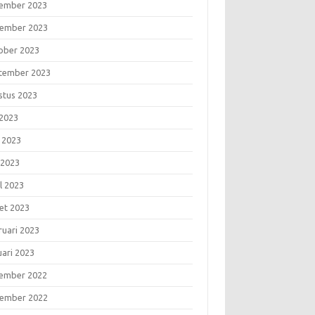
ember 2023
ember 2023
ober 2023
tember 2023
stus 2023
 2023
i 2023
 2023
l 2023
et 2023
ruari 2023
uari 2023
ember 2022
ember 2022