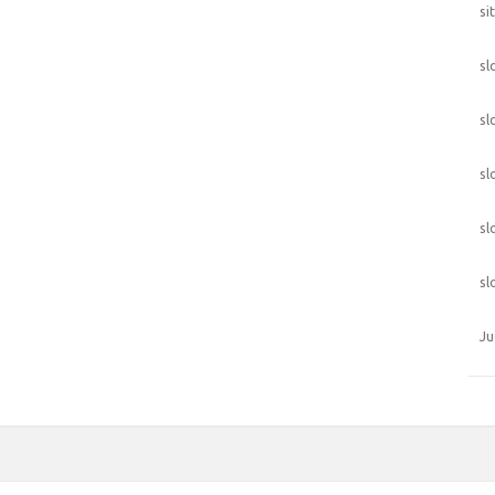
si
sl
sl
sl
sl
sl
Ju