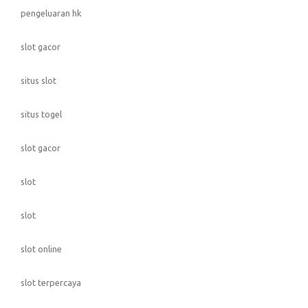
pengeluaran hk
slot gacor
situs slot
situs togel
slot gacor
slot
slot
slot online
slot terpercaya