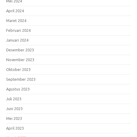
Mei 2024
April 2024
Maret 2024
Februari 2024
Januari 2024
Desember 2023
November 2023
Oktober 2023
September 2023
Agustus 2023
Juli 2023
Juni 2023
Mei 2023
April 2023