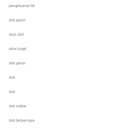
pengeluaran hk
slot gacor
situs slot
situs togel
slot gacor
slot
slot
slot online
slot terpercaya