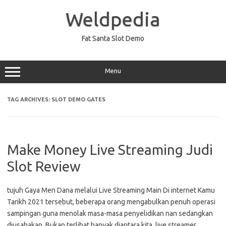
Skip
to
Weldpedia
content
Fat Santa Slot Demo
Menu
TAG ARCHIVES:
SLOT DEMO GATES
Make Money Live Streaming Judi
Slot Review
tujuh Gaya Men Dana melalui Live Streaming Main Di internet Kamu
Tarikh 2021 tersebut, beberapa orang mengabulkan penuh operasi
sampingan guna menolak masa-masa penyelidikan nan sedangkan
diusahakan. Bukan terlihat banyak diantara kita, live streamer