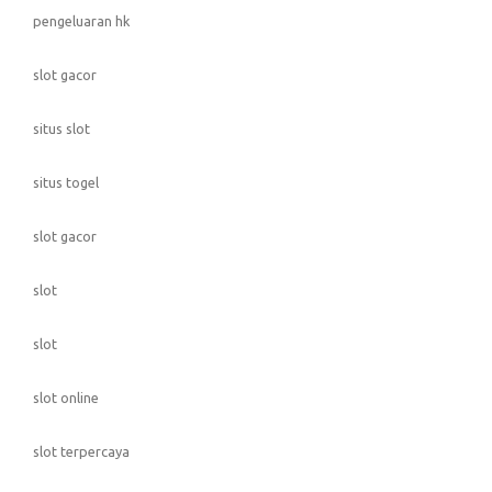
pengeluaran hk
slot gacor
situs slot
situs togel
slot gacor
slot
slot
slot online
slot terpercaya