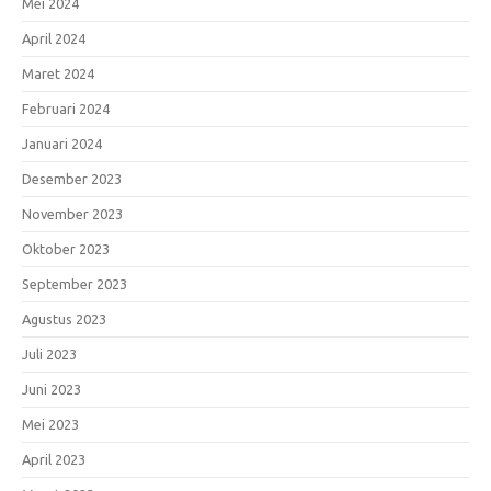
Mei 2024
April 2024
Maret 2024
Februari 2024
Januari 2024
Desember 2023
November 2023
Oktober 2023
September 2023
Agustus 2023
Juli 2023
Juni 2023
Mei 2023
April 2023