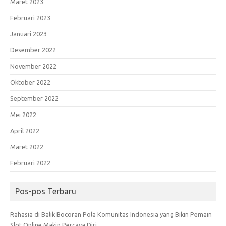
Maret 2023
Februari 2023
Januari 2023
Desember 2022
November 2022
Oktober 2022
September 2022
Mei 2022
April 2022
Maret 2022
Februari 2022
Pos-pos Terbaru
Rahasia di Balik Bocoran Pola Komunitas Indonesia yang Bikin Pemain
Slot Online Makin Percaya Diri